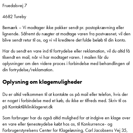
Fruedalsvej 7
4682 Tureby
Bemærk – Vi modtager ikke pakker sendt pr. postopkrævning eller
lignende. Såfremt du nægter at modtage varen fra postvæsnet, vil den
blive sendt retur til os, og vi vil kreditere det fulde beløb til din konto.
Har du sendt en vare ind til fortrydelse eller reklamation, vil du altid få
tilsendt en mail, når vi har modtaget varen. I mailen får du
oplysninger om den videre proces i forbindelse med behandlingen af
din fortrydelse/reklamation.
Oplysning om klagemuligheder
Du er altid velkommen til at kontakte os på mail eller telefon, hvis der
er noget i forbindelse med et køb, du ikke er tilfreds med. Skriv til os
på Kontakt@kliniklageret.dk
Som forbruger har du også altid mulighed for at indgive en klage over
en vare eller tjenesteydelse købt hos os, til Konkurrence- og
Forbrugerstyrelsens Center for Klageløsning, Carl Jacobsens Vej 35,