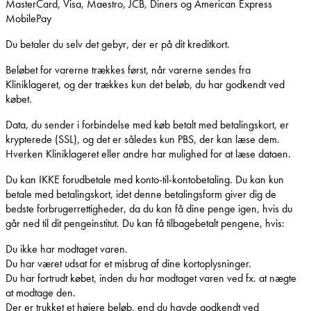
MasterCard, Visa, Maestro, JCB, Diners og American Express
MobilePay
Du betaler du selv det gebyr, der er på dit kreditkort.
Beløbet for varerne trækkes først, når varerne sendes fra
Kliniklageret, og der trækkes kun det beløb, du har godkendt ved
købet.
Data, du sender i forbindelse med køb betalt med betalingskort, er
krypterede (SSL), og det er således kun PBS, der kan læse dem.
Hverken Kliniklageret eller andre har mulighed for at læse dataen.
Du kan IKKE forudbetale med konto-til-kontobetaling. Du kan kun
betale med betalingskort, idet denne betalingsform giver dig de
bedste forbrugerrettigheder, da du kan få dine penge igen, hvis du
går ned til dit pengeinstitut. Du kan få tilbagebetalt pengene, hvis:
Du ikke har modtaget varen.
Du har været udsat for et misbrug af dine kortoplysninger.
Du har fortrudt købet, inden du har modtaget varen ved fx. at nægte
at modtage den.
Der er trukket et højere beløb, end du havde godkendt ved