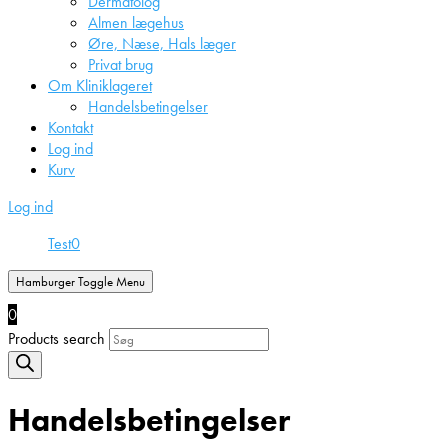
Dermatolog
Almen lægehus
Øre, Næse, Hals læger
Privat brug
Om Kliniklageret
Handelsbetingelser
Kontakt
Log ind
Kurv
Log ind
Test
0
Hamburger Toggle Menu
0
Products search
Handelsbetingelser