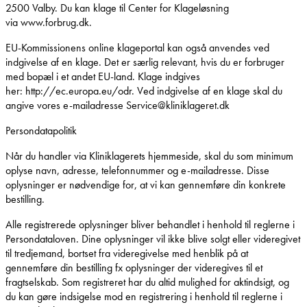
2500 Valby. Du kan klage til Center for Klageløsning
via www.forbrug.dk.
EU-Kommissionens online klageportal kan også anvendes ved
indgivelse af en klage. Det er særlig relevant, hvis du er forbruger
med bopæl i et andet EU-land. Klage indgives
her: http://ec.europa.eu/odr. Ved indgivelse af en klage skal du
angive vores e-mailadresse Service@kliniklageret.dk
Persondatapolitik
Når du handler via Kliniklagerets hjemmeside, skal du som minimum
oplyse navn, adresse, telefonnummer og e-mailadresse. Disse
oplysninger er nødvendige for, at vi kan gennemføre din konkrete
bestilling.
Alle registrerede oplysninger bliver behandlet i henhold til reglerne i
Persondataloven. Dine oplysninger vil ikke blive solgt eller videregivet
til tredjemand, bortset fra videregivelse med henblik på at
gennemføre din bestilling fx oplysninger der videregives til et
fragtselskab. Som registreret har du altid mulighed for aktindsigt, og
du kan gøre indsigelse mod en registrering i henhold til reglerne i