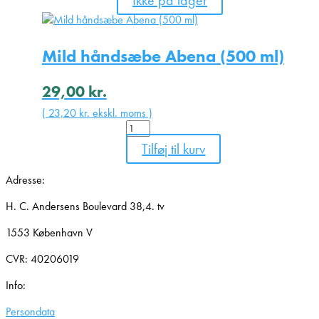
Ikke på lager
ark,
31
cm
Mild håndsæbe Abena (500 ml)
x
23
cm)
29,00
kr.
antal
(
23,20
kr.
ekskl. moms )
Mild
håndsæbe
Tilføj til kurv
Abena
(500
Adresse:
ml)
antal
H. C. Andersens Boulevard 38,4. tv
1553 København V
CVR: 40206019
Info:
Persondata