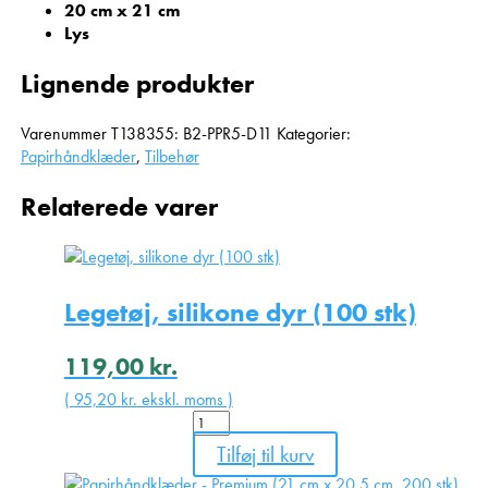
20 cm x 21 cm
Lys
Lignende produkter
Varenummer
T138355: B2-PPR5-D11
Kategorier:
Papirhåndklæder
,
Tilbehør
Relaterede varer
Legetøj, silikone dyr (100 stk)
119,00
kr.
(
95,20
kr.
ekskl. moms )
Legetøj,
silikone
Tilføj til kurv
dyr