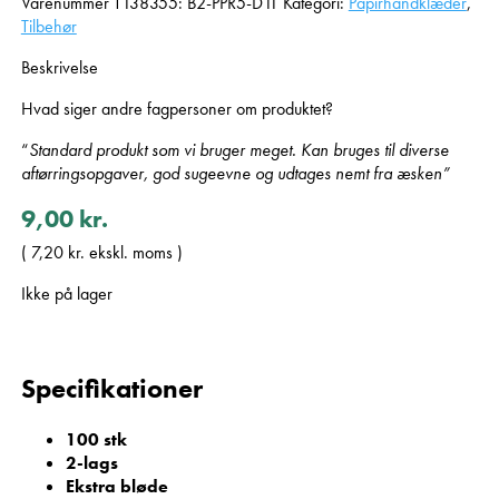
Varenummer
T138355: B2-PPR5-D11
Kategori:
Papirhåndklæder
,
Tilbehør
Beskrivelse
Hvad siger andre fagpersoner om produktet?
“
Standard produkt som vi bruger meget. Kan bruges til diverse
aftørringsopgaver, god sugeevne og udtages nemt fra æsken”
9,00
kr.
(
7,20
kr.
ekskl. moms )
Ikke på lager
Specifikationer
100 stk
2-lags
Ekstra bløde