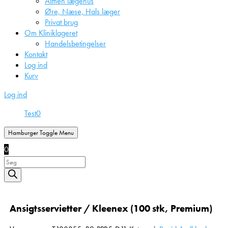
Almen lægehus
Øre, Næse, Hals læger
Privat brug
Om Kliniklageret
Handelsbetingelser
Kontakt
Log ind
Kurv
Log ind
Test
0
Hamburger Toggle Menu
0
Products
search
Ansigtsservietter / Kleenex (100 stk, Premium)