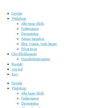
Videre
til
Forside
indhold
Webshop
Alle typer klinik
Fodterapeut
Dermatolog
Almen lægehus
Øre, Næse, Hals læger
Privat brug
Om Kliniklageret
Handelsbetingelser
Kontakt
Log ind
Kurv
Forside
Webshop
Alle typer klinik
Fodterapeut
Dermatolog