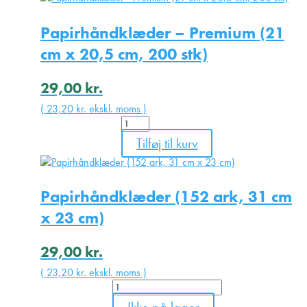
(100
stk)
Papirhåndklæder – Premium (21
antal
cm x 20,5 cm, 200 stk)
29,00
kr.
(
23,20
kr.
ekskl. moms )
Papirhåndklæder
-
Tilføj til kurv
Premium
(21
cm
Papirhåndklæder (152 ark, 31 cm
x
20,5
x 23 cm)
cm,
200
29,00
kr.
stk)
antal
(
23,20
kr.
ekskl. moms )
Papirhåndklæder
(152