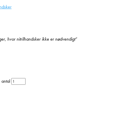
ndsker
ger, hvor nitrilhandsker ikke er nødvendigt”
 antal