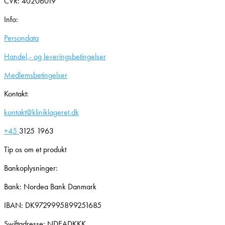
CVR: 40206019
Info:
Persondata
Handel,- og leveringsbetingelser
Medlemsbetingelser
Kontakt:
kontakt@kliniklageret.dk
+45
3125 1963
Tip os om et produkt
Bankoplysninger:
Bank: Nordea Bank Danmark
IBAN: DK9729995899251685
Swiftadresse: NDEADKKK