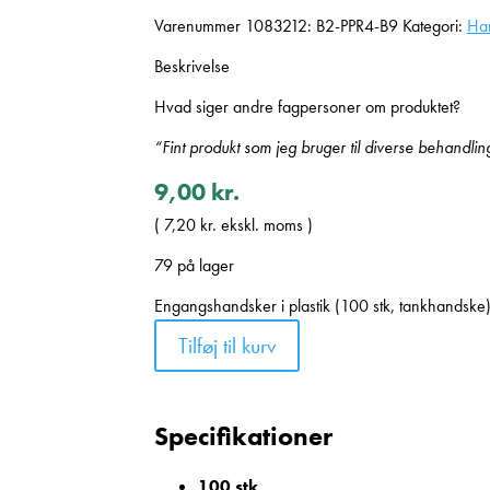
Varenummer
1083212: B2-PPR4-B9
Kategori:
Ha
Beskrivelse
Hvad siger andre fagpersoner om produktet?
“Fint produkt som jeg bruger til diverse behandlin
9,00
kr.
(
7,20
kr.
ekskl. moms )
79 på lager
Engangshandsker i plastik (100 stk, tankhandske)
Tilføj til kurv
Specifikationer
100 stk