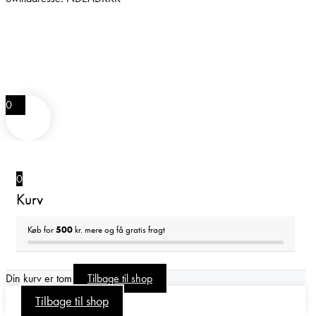
0
0
Kurv
Køb for
500
kr. mere og få gratis fragt
Din kurv er tom
Tilbage til shop
Tilbage til shop