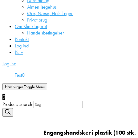
Dermatolog
Almen lægehus
Øre, Næse, Hals læger
Privat brug
Om Kliniklageret
Handelsbetingelser
Kontakt
Log ind
Kurv
Log ind
Test
0
Hamburger Toggle Menu
0
Products search
Engangshandsker i plastik (100 stk