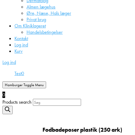
Dermatolog
Almen lægehus
Øre, Næse, Hals læger
Privat brug
Om Kliniklageret
Handelsbetingelser
Kontakt
Log ind
Kurv
Log ind
Test
0
Hamburger Toggle Menu
0
Products search
Fodbadeposer plastik (250 ark)