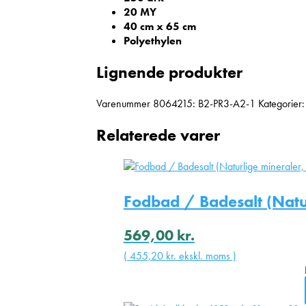
20 MY
40 cm x 65 cm
Polyethylen
Lignende produkter
Varenummer
8064215: B2-PR3-A2-1
Kategorier:
Relaterede varer
Fodbad / Badesalt (Natu
569,00
kr.
(
455,20
kr.
ekskl. moms )