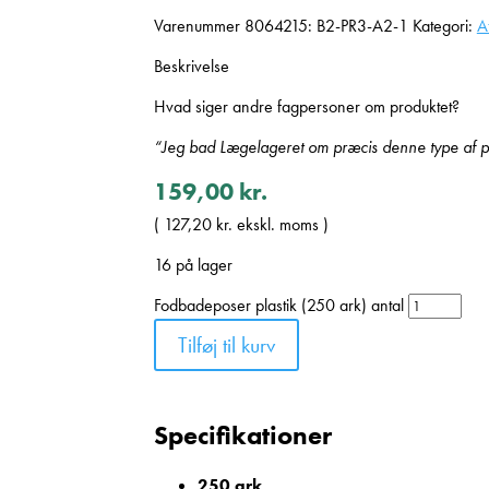
Varenummer
8064215: B2-PR3-A2-1
Kategori:
A
Beskrivelse
Hvad siger andre fagpersoner om produktet?
“Jeg bad Lægelageret om præcis denne type af pos
159,00
kr.
(
127,20
kr.
ekskl. moms )
16 på lager
Fodbadeposer plastik (250 ark) antal
Tilføj til kurv
Specifikationer
250 ark