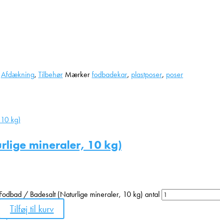
Afdækning
,
Tilbehør
Mærker
fodbadekar
,
plastposer
,
poser
rlige mineraler, 10 kg)
Fodbad / Badesalt (Naturlige mineraler, 10 kg) antal
Tilføj til kurv