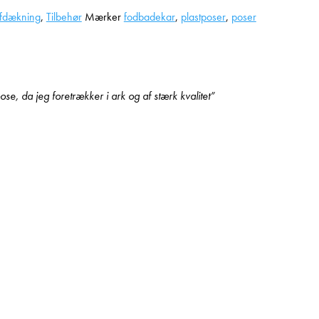
fdækning
,
Tilbehør
Mærker
fodbadekar
,
plastposer
,
poser
e, da jeg foretrækker i ark og af stærk kvalitet”