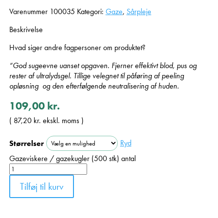
Varenummer
100035
Kategori:
Gaze
,
Sårpleje
Beskrivelse
Hvad siger andre fagpersoner om produktet?
“God sugeevne uanset opgaven. Fjerner effektivt blod, pus og
rester af ultralydsgel. Tillige velegnet til påføring af peeling
opløsning og den efterfølgende neutralisering af huden.
109,00
kr.
(
87,20
kr.
ekskl. moms )
Ryd
Størrelser
Gazeviskere / gazekugler (500 stk) antal
Tilføj til kurv