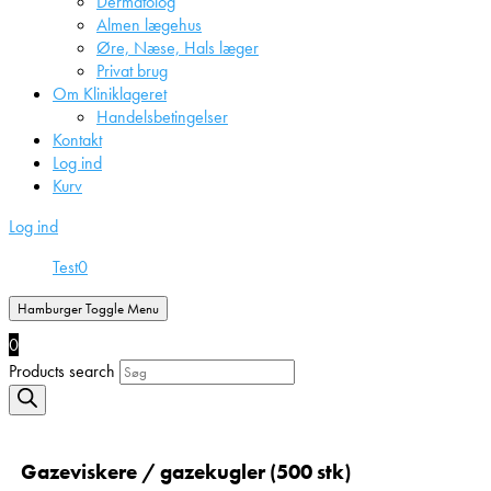
Dermatolog
Almen lægehus
Øre, Næse, Hals læger
Privat brug
Om Kliniklageret
Handelsbetingelser
Kontakt
Log ind
Kurv
Log ind
Test
0
Hamburger Toggle Menu
0
Products search
Gazeviskere / gazekugler (500 stk)