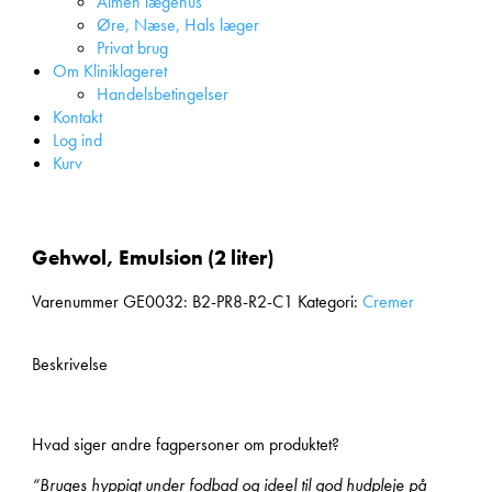
Almen lægehus
Øre, Næse, Hals læger
Privat brug
Om Kliniklageret
Handelsbetingelser
Kontakt
Log ind
Kurv
Gehwol, Emulsion (2 liter)
Varenummer
GE0032: B2-PR8-R2-C1
Kategori:
Cremer
Beskrivelse
Hvad siger andre fagpersoner om produktet?
“Bruges hyppigt under fodbad og ideel til god hudpleje på