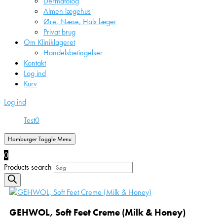
Dermatolog
Almen lægehus
Øre, Næse, Hals læger
Privat brug
Om Kliniklageret
Handelsbetingelser
Kontakt
Log ind
Kurv
Log ind
Test
0
Hamburger Toggle Menu
0
Products search
GEHWOL, Soft Feet Creme (Milk & Honey)