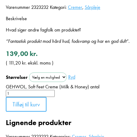
Varenummer
2323232
Kategori:
Cremer
,
Sårpleje
Beskrivelse
Hvad siger andre fagfolk om produktet?
“Fantastisk produkt mod hård hud, fodsvamp og har en god duft”.
139,00
kr.
(
111,20
kr.
ekskl. moms )
Ryd
Størrelser
GEHWOL, Soft Feet Creme (Milk & Honey) antal
Tilføj til kurv
Lignende produkter
Varenummer
2323232
Kategorier:
Cremer
,
Sårpleje