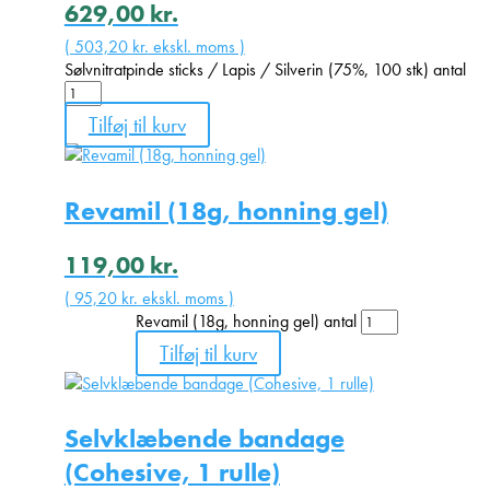
629,00
kr.
(
503,20
kr.
ekskl. moms )
Sølvnitratpinde sticks / Lapis / Silverin (75%, 100 stk) antal
Tilføj til kurv
Revamil (18g, honning gel)
119,00
kr.
(
95,20
kr.
ekskl. moms )
Revamil (18g, honning gel) antal
Tilføj til kurv
Selvklæbende bandage
(Cohesive, 1 rulle)