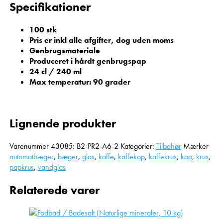
Specifikationer
100 stk
Pris er inkl alle afgifter, dog uden moms
Genbrugsmateriale
Produceret i hårdt genbrugspap
24 cl / 240 ml
Max temperatur: 90 grader
Lignende produkter
Varenummer
43085: B2-PR2-A6-2
Kategorier:
Tilbehør
Mærker
automatbæger
,
bæger
,
glas
,
kaffe
,
kaffekop
,
kaffekrus
,
kop
,
krus
,
papkrus
,
vandglas
Relaterede varer