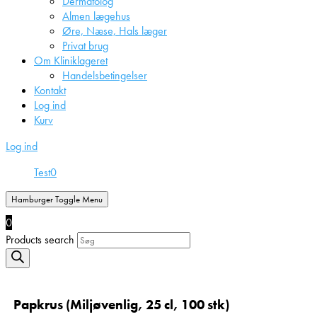
Dermatolog
Almen lægehus
Øre, Næse, Hals læger
Privat brug
Om Kliniklageret
Handelsbetingelser
Kontakt
Log ind
Kurv
Log ind
Test
0
Hamburger Toggle Menu
0
Products search
Papkrus (Miljøvenlig, 25 cl, 100 stk)