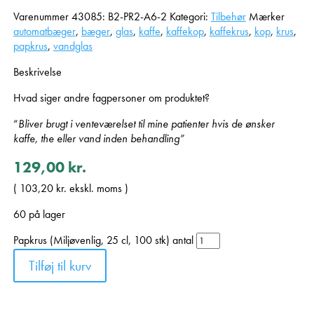
Varenummer
43085: B2-PR2-A6-2
Kategori:
Tilbehør
Mærker
automatbæger
,
bæger
,
glas
,
kaffe
,
kaffekop
,
kaffekrus
,
kop
,
krus
,
papkrus
,
vandglas
Beskrivelse
Hvad siger andre fagpersoner om produktet?
“
Bliver brugt i venteværelset til mine patienter hvis de ønsker
kaffe, the eller vand inden behandling”
129,00
kr.
(
103,20
kr.
ekskl. moms )
60 på lager
Papkrus (Miljøvenlig, 25 cl, 100 stk) antal
Tilføj til kurv