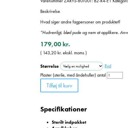
Varenummer
ZARYS-801001: B2-R4-E1
Kategori
Beskrivelse
Hvad siger andre fagpersoner om produktet?
“Hudvenligt, blød pude og nem at applikere. Anve
179,00
kr.
(
143,20
kr.
ekskl. moms )
Ryd
Størrelse
Plaster (sterile, med åndehuller) antal
Tilføj til kurv
Specifikationer
Sterilt indpakket