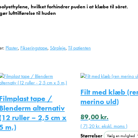
ethylene, hvilket forhindrer puden i at klæbe til såret.
ør lufttilførelse til huden
er:
Plaster
,
Fikseringstape
,
Sårpleje
,
Til patienten
Filt med klæb (re
Filmplast tape /
merino uld)
Blenderm alternativ
89,00
kr.
(12 ruller – 2,5 cm x
5 m,)
(
71,20
kr.
ekskl. moms )
Størrelser