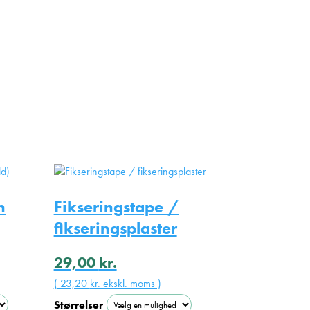
n
Fikseringstape /
fikseringsplaster
29,00
kr.
(
23,20
kr.
ekskl. moms )
Størrelser