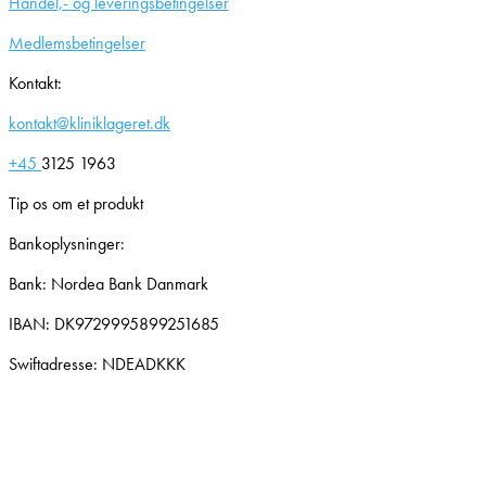
Handel,- og leveringsbetingelser
Medlemsbetingelser
Kontakt:
kontakt@kliniklageret.dk
+45
3125 1963
Tip os om et produkt
Bankoplysninger:
Bank: Nordea Bank Danmark
IBAN: DK9729995899251685
Swiftadresse: NDEADKKK