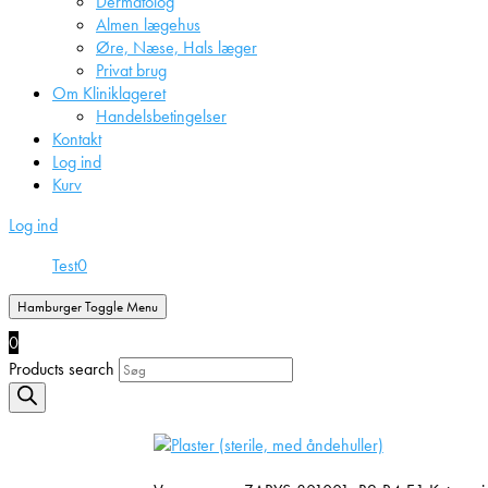
Dermatolog
Almen lægehus
Øre, Næse, Hals læger
Privat brug
Om Kliniklageret
Handelsbetingelser
Kontakt
Log ind
Kurv
Log ind
Test
0
Hamburger Toggle Menu
0
Products search