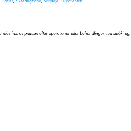
:
Plaster
,
Fikseringstape
,
Sårpleje
,
Til patienten
ndes hos os primært efter operationer eller behandlinger ved småkirugi