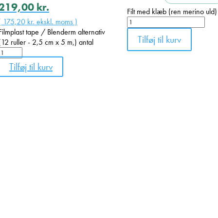
219,00
kr.
Filt med klæb (ren merino uld)
(
175,20
kr.
ekskl. moms )
Filmplast tape / Blenderm alternativ
Tilføj til kurv
(12 ruller - 2,5 cm x 5 m,) antal
Tilføj til kurv